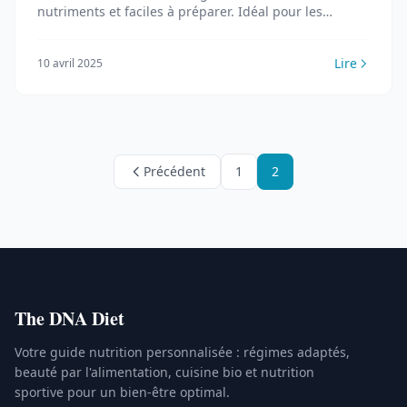
nutriments et faciles à préparer. Idéal pour les
intolérants ou ceux qui veulent manger sain.
Lire
10 avril 2025
Précédent
1
2
The DNA Diet
Votre guide nutrition personnalisée : régimes adaptés,
beauté par l'alimentation, cuisine bio et nutrition
sportive pour un bien-être optimal.