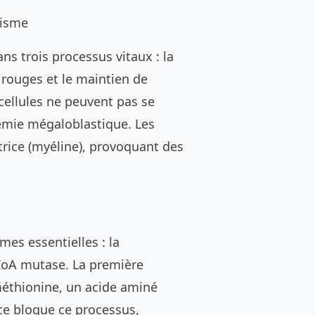
nisme
ns trois processus vitaux : la
 rouges et le maintien de
 cellules ne peuvent pas se
némie mégaloblastique. Les
trice (myéline), provoquant des
es essentielles : la
CoA mutase. La première
méthionine, un acide aminé
ce bloque ce processus,