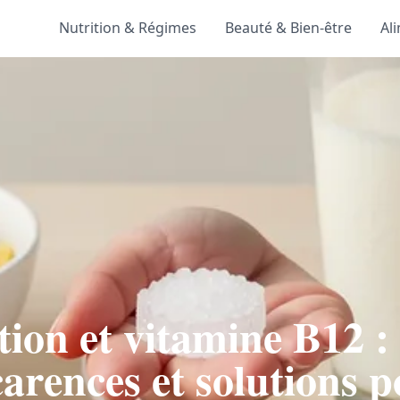
Nutrition & Régimes
Beauté & Bien-être
Al
ion et vitamine B12 :
carences et solutions 