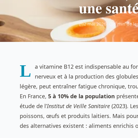
une santé
2 mai 2026
|
6 min de le
L
a vitamine B12 est indispensable au f
nerveux et à la production des globul
légère, peut entraîner fatigue chronique, tr
En France,
5 à 10% de la population
présente
étude de l’
Institut de Veille Sanitaire
(2023). Le
poissons, œufs et produits laitiers. Mais pour
des alternatives existent : aliments enrichi