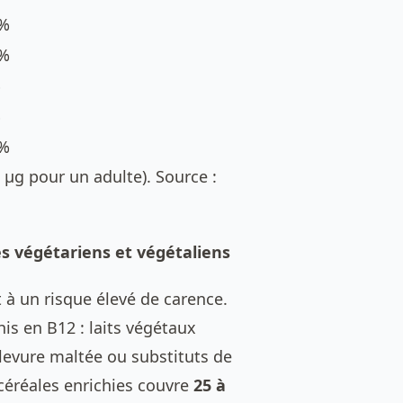
%
%
%
%
%
µg pour un adulte). Source :
es végétariens et végétaliens
à un risque élevé de carence.
his en B12 : laits végétaux
 levure maltée ou substituts de
céréales enrichies couvre
25 à